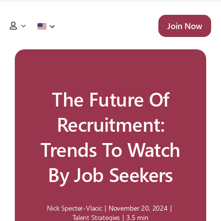
Skip
to
Join Now
content
The Future Of
Recruitment:
Trends To Watch
By Job Seekers
Nick Specter-Vlacic
|
November 20, 2024
|
Talent Strategies
|
3.5 min