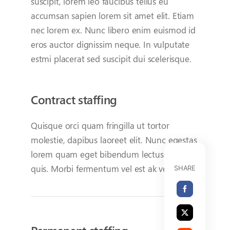
suscipit, lorem leo faucibus tellus eu
accumsan sapien lorem sit amet elit. Etiam
nec lorem ex. Nunc libero enim euismod id
eros auctor dignissim neque. In vulputate
estmi placerat sed suscipit dui scelerisque.
Contract staffing
Quisque orci quam fringilla ut tortor
molestie, dapibus laoreet elit. Nunc egestas
lorem quam eget bibendum lectus pharetra
quis. Morbi fermentum vel est ak venenatis.
SHARE