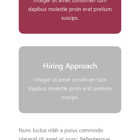
dapibus molestie proin erat pretium
suscips.
Your Content Goes Here
Hiring Approach
hiring approach
Integer sit amet condimen tum
dapibus molestie proin erat pretium
suscips.
Your Content Goes Here
Nunc luctus nibh a purus commodo
placerat sit amet ac nunc. Pellentesque