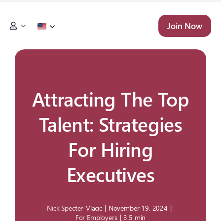
Skip
to
Join Now
content
Attracting The Top
Talent: Strategies
For Hiring
Executives
Nick Specter-Vlacic
|
November 19, 2024
|
For Employers
|
3.5 min